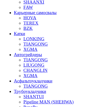
SHAANXI
FAW
Карьерные самосвалы
HOVA
TEREX
BZK
Катки
LONKING
TIANGONG
XGMA
Автогрейдеры
TIANGONG
LIUGONG
CHANGLIN
XGMA
Асфальтоукладчики
TIANGONG
Трубоукладчики
SHANTUI
Pipeline MAN (SHEHWA)