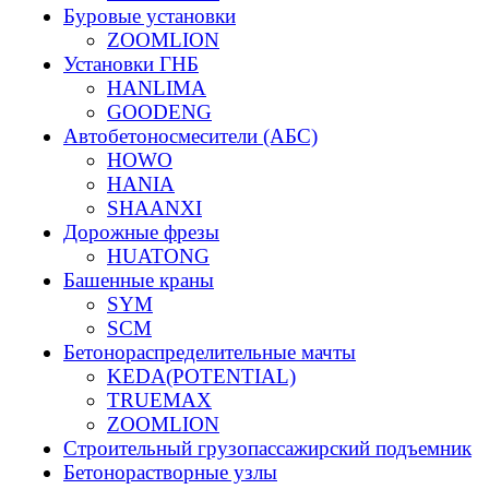
Буровые установки
ZOOMLION
Установки ГНБ
HANLIMA
GOODENG
Автобетоносмесители (АБС)
HOWO
HANIA
SHAANXI
Дорожные фрезы
HUATONG
Башенные краны
SYM
SCM
Бетонораспределительные мачты
KEDA(POTENTIAL)
TRUEMAX
ZOOMLION
Строительный грузопассажирский подъемник
Бетонорастворные узлы