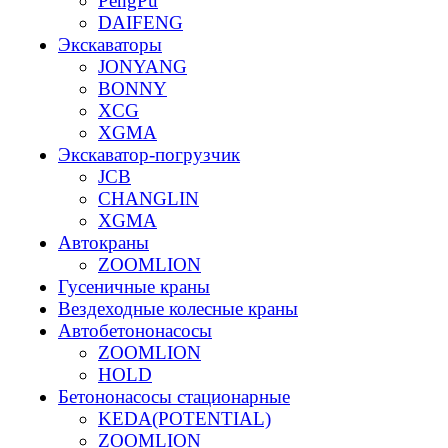
PengPu
DAIFENG
Экскаваторы
JONYANG
BONNY
XCG
XGMA
Экскаватор-погрузчик
JCB
CHANGLIN
XGMA
Автокраны
ZOOMLION
Гусеничные краны
Вездеходные колесные краны
Автобетононасосы
ZOOMLION
HOLD
Бетононасосы стационарные
KEDA(POTENTIAL)
ZOOMLION