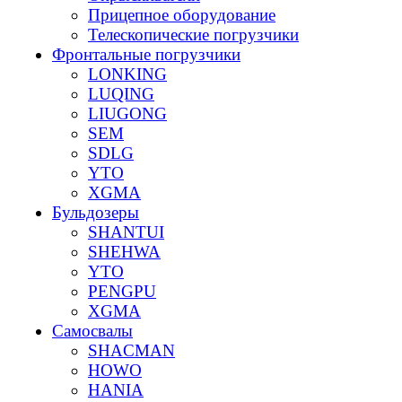
Прицепное оборудование
Телескопические погрузчики
Фронтальные погрузчики
LONKING
LUQING
LIUGONG
SEM
SDLG
YTO
XGMA
Бульдозеры
SHANTUI
SHEHWA
YTO
PENGPU
XGMA
Самосвалы
SHACMAN
HOWO
HANIA