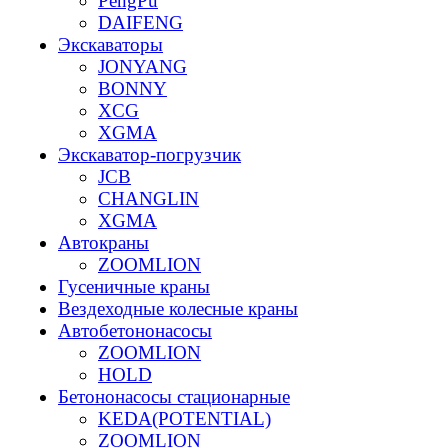
PengPu
DAIFENG
Экскаваторы
JONYANG
BONNY
XCG
XGMA
Экскаватор-погрузчик
JCB
CHANGLIN
XGMA
Автокраны
ZOOMLION
Гусеничные краны
Вездеходные колесные краны
Автобетононасосы
ZOOMLION
HOLD
Бетононасосы стационарные
KEDA(POTENTIAL)
ZOOMLION