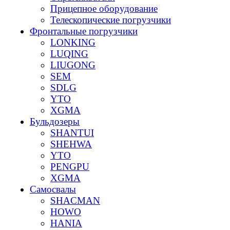
Прицепное оборудование
Телескопические погрузчики
Фронтальные погрузчики
LONKING
LUQING
LIUGONG
SEM
SDLG
YTO
XGMA
Бульдозеры
SHANTUI
SHEHWA
YTO
PENGPU
XGMA
Самосвалы
SHACMAN
HOWO
HANIA