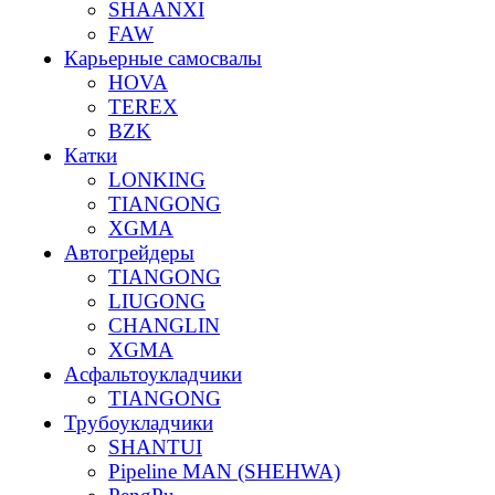
SHAANXI
FAW
Карьерные самосвалы
HOVA
TEREX
BZK
Катки
LONKING
TIANGONG
XGMA
Автогрейдеры
TIANGONG
LIUGONG
CHANGLIN
XGMA
Асфальтоукладчики
TIANGONG
Трубоукладчики
SHANTUI
Pipeline MAN (SHEHWA)