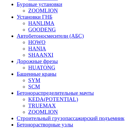
Буровые установки
ZOOMLION
Установки ГНБ
HANLIMA
GOODENG
Автобетоносмесители (АБС)
HOWO
HANIA
SHAANXI
Дорожные фрезы
HUATONG
Башенные краны
SYM
SCM
Бетонораспределительные мачты
KEDA(POTENTIAL)
TRUEMAX
ZOOMLION
Строительный грузопассажирский подъемник
Бетонорастворные узлы