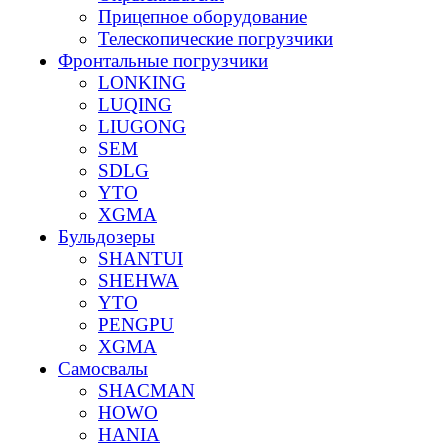
Прицепное оборудование
Телескопические погрузчики
Фронтальные погрузчики
LONKING
LUQING
LIUGONG
SEM
SDLG
YTO
XGMA
Бульдозеры
SHANTUI
SHEHWA
YTO
PENGPU
XGMA
Самосвалы
SHACMAN
HOWO
HANIA