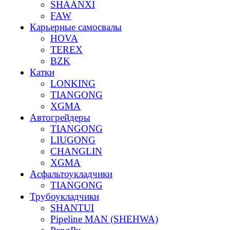
SHAANXI
FAW
Карьерные самосвалы
HOVA
TEREX
BZK
Катки
LONKING
TIANGONG
XGMA
Автогрейдеры
TIANGONG
LIUGONG
CHANGLIN
XGMA
Асфальтоукладчики
TIANGONG
Трубоукладчики
SHANTUI
Pipeline MAN (SHEHWA)