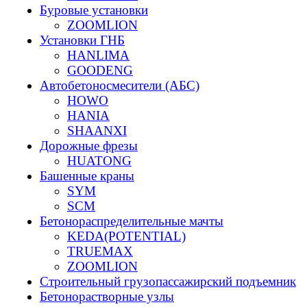
Буровые установки
ZOOMLION
Установки ГНБ
HANLIMA
GOODENG
Автобетоносмесители (АБС)
HOWO
HANIA
SHAANXI
Дорожные фрезы
HUATONG
Башенные краны
SYM
SCM
Бетонораспределительные мачты
KEDA(POTENTIAL)
TRUEMAX
ZOOMLION
Строительный грузопассажирский подъемник
Бетонорастворные узлы