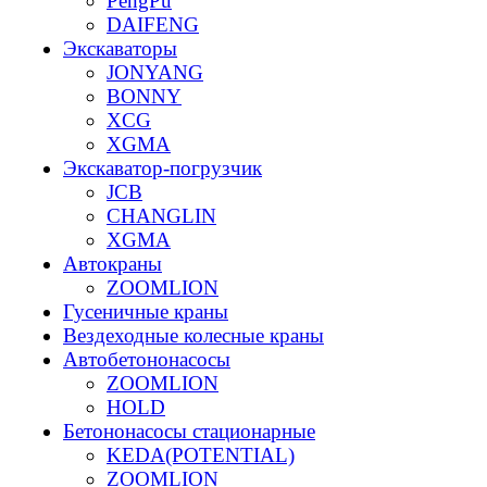
PengPu
DAIFENG
Экскаваторы
JONYANG
BONNY
XCG
XGMA
Экскаватор-погрузчик
JCB
CHANGLIN
XGMA
Автокраны
ZOOMLION
Гусеничные краны
Вездеходные колесные краны
Автобетононасосы
ZOOMLION
HOLD
Бетононасосы стационарные
KEDA(POTENTIAL)
ZOOMLION