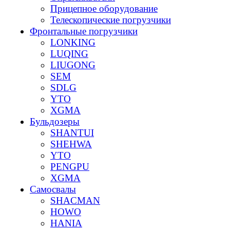
Прицепное оборудование
Телескопические погрузчики
Фронтальные погрузчики
LONKING
LUQING
LIUGONG
SEM
SDLG
YTO
XGMA
Бульдозеры
SHANTUI
SHEHWA
YTO
PENGPU
XGMA
Самосвалы
SHACMAN
HOWO
HANIA