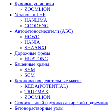
Буровые установки
ZOOMLION
Установки ГНБ
HANLIMA
GOODENG
Автобетоносмесители (АБС)
HOWO
HANIA
SHAANXI
Дорожные фрезы
HUATONG
Башенные краны
SYM
SCM
Бетонораспределительные мачты
KEDA(POTENTIAL)
TRUEMAX
ZOOMLION
Строительный грузопассажирский подъемник
Бетонорастворные узлы