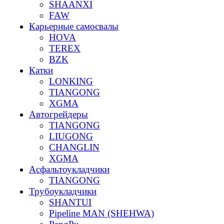
SHAANXI
FAW
Карьерные самосвалы
HOVA
TEREX
BZK
Катки
LONKING
TIANGONG
XGMA
Автогрейдеры
TIANGONG
LIUGONG
CHANGLIN
XGMA
Асфальтоукладчики
TIANGONG
Трубоукладчики
SHANTUI
Pipeline MAN (SHEHWA)