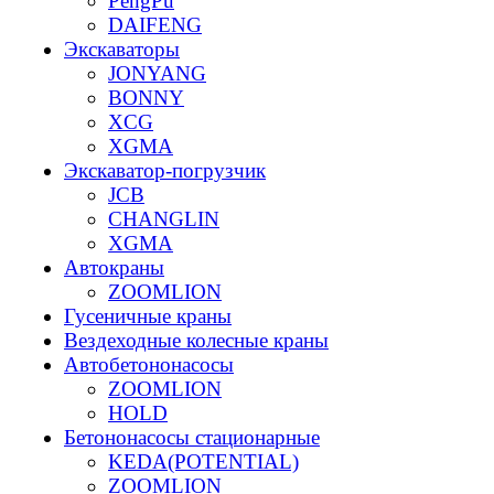
PengPu
DAIFENG
Экскаваторы
JONYANG
BONNY
XCG
XGMA
Экскаватор-погрузчик
JCB
CHANGLIN
XGMA
Автокраны
ZOOMLION
Гусеничные краны
Вездеходные колесные краны
Автобетононасосы
ZOOMLION
HOLD
Бетононасосы стационарные
KEDA(POTENTIAL)
ZOOMLION